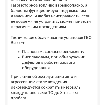
безопасности автомобилиста.
бе
Газомоторное топливо взрывоопасно, а
Га
баллоны функционируют под высоким
б
и
давлением, и любая неисправность, если
да
и
ее вовремя не устранить, может привести
ее
к трагическим последствиям.
к 
О
Техническое обслуживание установок ГБО
Те
бывает:
бы
Плановым, согласно регламенту.
Внеплановым, при обнаружении
дефектов в работе газового
оборудования.
При активной эксплуатации авто и
Пр
агрессивном стиле вождения
а
рекомендуется сократить интервалы
ре
между плановыми ТО до 8 тыс. км
м
пробега.
пр